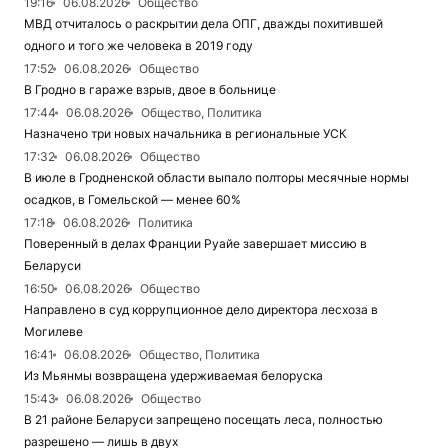
19:16
06.08.2026
Общество
МВД отчиталось о раскрытии дела ОПГ, дважды похитившей
одного и того же человека в 2019 году
17:52
06.08.2026
Общество
В Гродно в гараже взрыв, двое в больнице
17:44
06.08.2026
Общество, Политика
Назначено три новых начальника в региональные УСК
17:32
06.08.2026
Общество
В июле в Гродненской области выпало полторы месячные нормы
осадков, в Гомельской — менее 60%
17:18
06.08.2026
Политика
Поверенный в делах Франции Руайе завершает миссию в
Беларуси
16:50
06.08.2026
Общество
Направлено в суд коррупционное дело директора лесхоза в
Могилеве
16:41
06.08.2026
Общество, Политика
Из Мьянмы возвращена удерживаемая белоруска
15:43
06.08.2026
Общество
В 21 районе Беларуси запрещено посещать леса, полностью
разрешено — лишь в двух