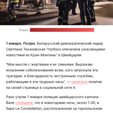
Видео:
телеканал Euronews / стоп-кадр: "Позірк"
1 января,
Позірк
.
Белорусский демократический лидер
Светлана Тихановская “глубоко опечалена ужасающими
новостями из Кран-Монтаны“ в Швейцарии.
“Мои мысли с жертвами и их семьями. Выражаю
искренние соболезнования всем, кого затронула эта
трагедия, и благодарность экстренным службам,
работающим в эти трудные часы“, —
написала
политик
на своей странице в социальной сети Х.
Рано утром 1 января полиция швейцарского кантона
Вале
сообщила
, что в новогоднюю ночь, около 1:30, в
баре Le Constellation, расположенном на горнолыжном