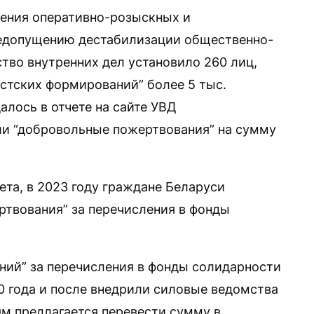
дения оперативно-розыскных и
едопущению дестабилизации общественно-
тво внутренних дел установило 260 лиц,
истских формирований” более 5 тыс.
алось в отчете на сайте УВД
и “добровольные пожертвования” на сумму
та, в 2023 году граждане Беларуси
твования” за перечисления в фонды
ний” за перечисления в фонды солидарности
0 года и после внедрили силовые ведомства
ям предлагается перевести сумму в