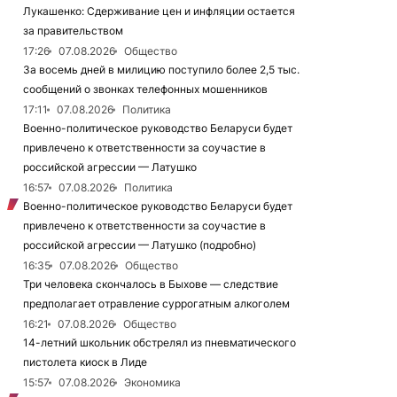
Лукашенко: Сдерживание цен и инфляции остается
за правительством
17:26
07.08.2026
Общество
За восемь дней в милицию поступило более 2,5 тыс.
сообщений о звонках телефонных мошенников
17:11
07.08.2026
Политика
Военно-политическое руководство Беларуси будет
привлечено к ответственности за соучастие в
российской агрессии — Латушко
16:57
07.08.2026
Политика
Военно-политическое руководство Беларуси будет
привлечено к ответственности за соучастие в
российской агрессии — Латушко (подробно)
16:35
07.08.2026
Общество
Три человека скончалось в Быхове — следствие
предполагает отравление суррогатным алкоголем
16:21
07.08.2026
Общество
14-летний школьник обстрелял из пневматического
пистолета киоск в Лиде
15:57
07.08.2026
Экономика