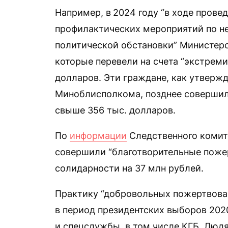
Например, в
2024 году “в ходе прове
профилактических мероприятий по н
политической обстановки” Министерс
которые перевели на счета “экстрем
долларов. Эти граждане, как утвержд
Миноблисполкома, позднее совершил
свыше 356 тыс. долларов.
По
информации
Следственного комите
совершили “благотворительные пожер
солидарности на 37 млн рублей.
Практику “добровольных пожертвова
в период президентских выборов 202
и спецслужбы, в том числе КГБ. Люд