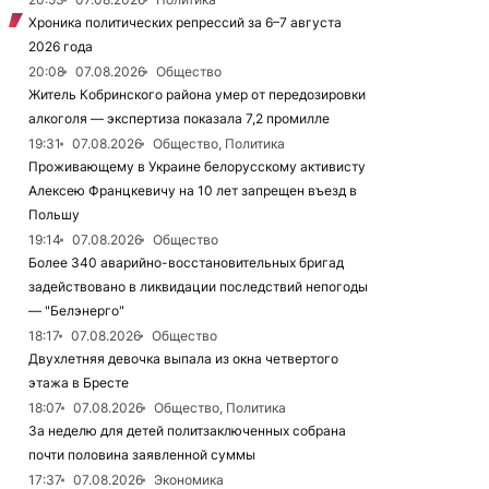
Хроника политических репрессий за 6–7 августа
2026 года
20:08
07.08.2026
Общество
Житель Кобринского района умер от передозировки
алкоголя — экспертиза показала 7,2 промилле
19:31
07.08.2026
Общество, Политика
Проживающему в Украине белорусскому активисту
Алексею Францкевичу на 10 лет запрещен въезд в
Польшу
19:14
07.08.2026
Общество
Более 340 аварийно-восстановительных бригад
задействовано в ликвидации последствий непогоды
— "Белэнерго"
18:17
07.08.2026
Общество
Двухлетняя девочка выпала из окна четвертого
этажа в Бресте
18:07
07.08.2026
Общество, Политика
За неделю для детей политзаключенных собрана
почти половина заявленной суммы
17:37
07.08.2026
Экономика