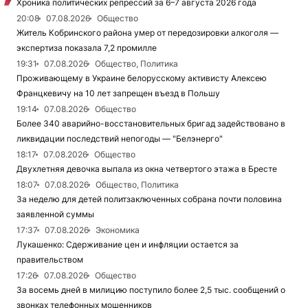
Хроника политических репрессий за 6–7 августа 2026 года
20:08
07.08.2026
Общество
Житель Кобринского района умер от передозировки алкоголя —
экспертиза показала 7,2 промилле
19:31
07.08.2026
Общество, Политика
Проживающему в Украине белорусскому активисту Алексею
Францкевичу на 10 лет запрещен въезд в Польшу
19:14
07.08.2026
Общество
Более 340 аварийно-восстановительных бригад задействовано в
ликвидации последствий непогоды — "Белэнерго"
18:17
07.08.2026
Общество
Двухлетняя девочка выпала из окна четвертого этажа в Бресте
18:07
07.08.2026
Общество, Политика
За неделю для детей политзаключенных собрана почти половина
заявленной суммы
17:37
07.08.2026
Экономика
Лукашенко: Сдерживание цен и инфляции остается за
правительством
17:26
07.08.2026
Общество
За восемь дней в милицию поступило более 2,5 тыс. сообщений о
звонках телефонных мошенников