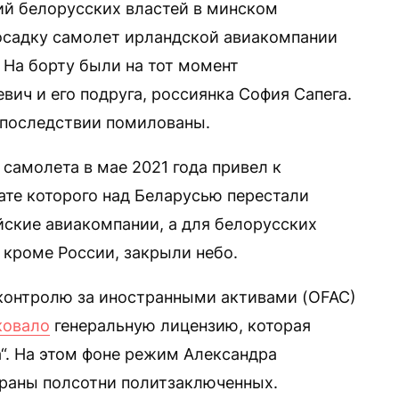
вий белорусских властей в минском
садку самолет ирландской авиакомпании
. На борту были на тот момент
ич и его подруга, россиянка София Сапега.
впоследствии помилованы.
самолета в мае 2021 года привел к
ате которого над Беларусью перестали
ские авиакомпании, а для белорусских
 кроме России, закрыли небо.
о контролю за иностранными активами (OFAC)
ковало
генеральную лицензию, которая
а“. На этом фоне режим Александра
траны полсотни политзаключенных.