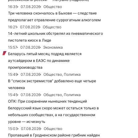
16:35
07.08.2026
Общество
Три человека скончалось в Быхове — следствие
предполагает отравление суррогатным алкоголем
16:21
07.08.2026
Общество
14-летний школьник обстрелял из пневматического
пистолета киоск в Лиде
15:57
07.08.2026
Экономика
Беларусь пятый месяц подряд является
аутсайдером в ЕАЭС по динамике
промпроизводства
15:49
07.08.2026
Общество, Политика
В “список экстремистов“ добавлено еще четыре
человека
15:45
07.08.2026
Общество, Политика
ОПК: При сохранении нынешних тенденций
белорусский язык скоро может остаться только в
небольших сообществах, а на государственном
уровне — исчезнуть
15:03
07.08.2026
Общество
Пропавший в Гродненском районе грибник найден