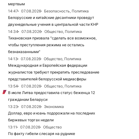
мертвым
14:47
07.08.2026
Безопасность, Политика
Белорусские и китайские десантники проведут
двухнедельные учения в центральной части КНР
14:34
07.08.2026
Общество, Политика
Тихановская призвала "сделать все возможное,
чтобы преступления режима не остались
безнаказанными"
14:13
07.08.2026
Общество, Политика
Международная и Европейская федерации
журналистов требуют прекратить преследование
представителей белорусской медиасферы
13:54
07.08.2026
Общество, Политика
В июле Литва предоставила статус беженца 12
гражданам Беларуси
13:23
07.08.2026
Экономика
Доллар, евро и юань подорожали на последних
биржевых торгах недели
13:11
07.08.2026
Общество
По факту гибели слесаря на руднике