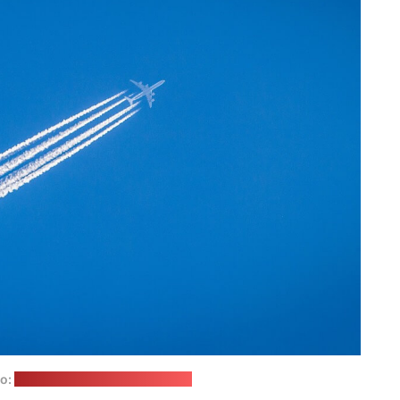
о:
William Hook / unsplash.com