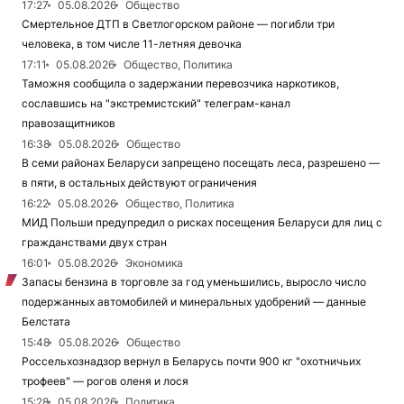
17:27
05.08.2026
Общество
Смертельное ДТП в Светлогорском районе — погибли три
человека, в том числе 11-летняя девочка
17:11
05.08.2026
Общество, Политика
Таможня сообщила о задержании перевозчика наркотиков,
сославшись на "экстремистский" телеграм-канал
правозащитников
16:38
05.08.2026
Общество
В семи районах Беларуси запрещено посещать леса, разрешено —
в пяти, в остальных действуют ограничения
16:22
05.08.2026
Общество, Политика
МИД Польши предупредил о рисках посещения Беларуси для лиц с
гражданствами двух стран
16:01
05.08.2026
Экономика
Запасы бензина в торговле за год уменьшились, выросло число
подержанных автомобилей и минеральных удобрений — данные
Белстата
15:48
05.08.2026
Общество
Россельхознадзор вернул в Беларусь почти 900 кг "охотничьих
трофеев" — рогов оленя и лося
15:28
05.08.2026
Политика