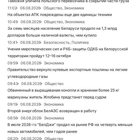
Таможня уличила польского перевозчика в сокрытии части груза
11:02
06.08.2026
Общество, Экономика
На объектах АПК повреждены еще две единицы техники
10:45
06.08.2026
Общество, Экономика
За семь месяцев население Беларуси продало на 1,3 млрд
долларов больше наличной валюты, чем купило
10:41
06.08.2026
Безопасность, Политика
Учения миротворческих сил и РХБ-защиты ОДКБ на белорусской
территории пройдут 12–16 октября
09:59
06.08.2026
Экономика
Правительство вернуло нулевые экспортные пошлины на легкие
углеводородные газы
09:43
06.08.2026
Общество
Обвиненный в выращивании конопли и хранении более 25 кг
марихуаны житель Жлобина предстанет перед судом
09:19
06.08.2026
Экономика
Второй энергоблок БелАЭС возвращен в работу
08:56
06.08.2026
Экономика
В июле 2026-го "БелДжи" продал на рынке РФ на четверть меньше
новых автомобилей, чем годом ранее
08:20
06.08.2026
Общество