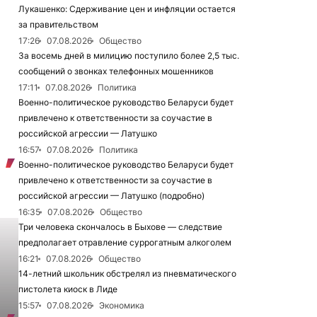
Лукашенко: Сдерживание цен и инфляции остается
за правительством
17:26
07.08.2026
Общество
За восемь дней в милицию поступило более 2,5 тыс.
сообщений о звонках телефонных мошенников
17:11
07.08.2026
Политика
Военно-политическое руководство Беларуси будет
привлечено к ответственности за соучастие в
российской агрессии — Латушко
16:57
07.08.2026
Политика
Военно-политическое руководство Беларуси будет
привлечено к ответственности за соучастие в
российской агрессии — Латушко (подробно)
16:35
07.08.2026
Общество
Три человека скончалось в Быхове — следствие
предполагает отравление суррогатным алкоголем
16:21
07.08.2026
Общество
14-летний школьник обстрелял из пневматического
пистолета киоск в Лиде
15:57
07.08.2026
Экономика