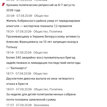
Хроника политических репрессий за 6–7 августа
2026 года
20:08
07.08.2026
Общество
Житель Кобринского района умер от передозировки
алкоголя — экспертиза показала 7,2 промилле
19:31
07.08.2026
Общество, Политика
Проживающему в Украине белорусскому активисту
Алексею Францкевичу на 10 лет запрещен въезд в
Польшу
19:14
07.08.2026
Общество
Более 340 аварийно-восстановительных бригад
задействовано в ликвидации последствий непогоды
— "Белэнерго"
18:17
07.08.2026
Общество
Двухлетняя девочка выпала из окна четвертого
этажа в Бресте
18:07
07.08.2026
Общество, Политика
За неделю для детей политзаключенных собрана
почти половина заявленной суммы
17:37
07.08.2026
Экономика