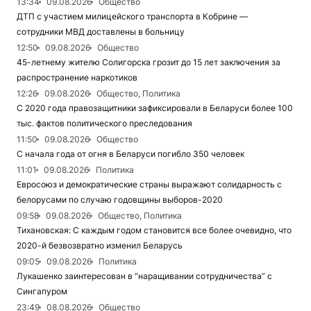
13:34
09.08.2026
Общество
ДТП с участием милицейского транспорта в Кобрине —
сотрудники МВД доставлены в больницу
12:50
09.08.2026
Общество
45-летнему жителю Солигорска грозит до 15 лет заключения за
распространение наркотиков
12:26
09.08.2026
Общество, Политика
С 2020 года правозащитники зафиксировали в Беларуси более 100
тыс. фактов политического преследования
11:50
09.08.2026
Общество
С начала года от огня в Беларуси погибло 350 человек
11:01
09.08.2026
Политика
Евросоюз и демократические страны выражают солидарность с
белорусами по случаю годовщины выборов-2020
09:58
09.08.2026
Общество, Политика
Тихановская: С каждым годом становится все более очевидно, что
2020-й безвозвратно изменил Беларусь
09:05
09.08.2026
Политика
Лукашенко заинтересован в “наращивании сотрудничества” с
Сингапуром
23:49
08.08.2026
Общество