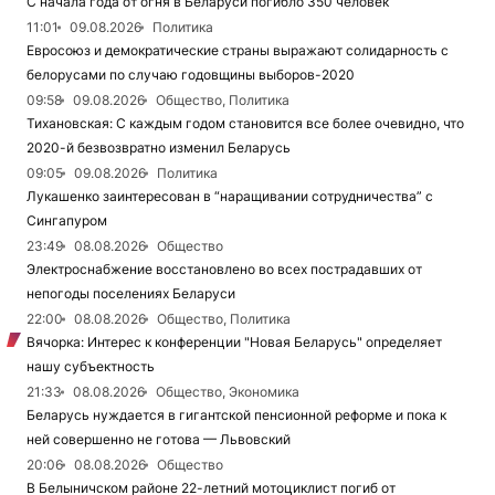
С начала года от огня в Беларуси погибло 350 человек
11:01
09.08.2026
Политика
Евросоюз и демократические страны выражают солидарность с
белорусами по случаю годовщины выборов-2020
09:58
09.08.2026
Общество, Политика
Тихановская: С каждым годом становится все более очевидно, что
2020-й безвозвратно изменил Беларусь
09:05
09.08.2026
Политика
Лукашенко заинтересован в “наращивании сотрудничества” с
Сингапуром
23:49
08.08.2026
Общество
Электроснабжение восстановлено во всех пострадавших от
непогоды поселениях Беларуси
22:00
08.08.2026
Общество, Политика
Вячорка: Интерес к конференции "Новая Беларусь" определяет
нашу субъектность
21:33
08.08.2026
Общество, Экономика
Беларусь нуждается в гигантской пенсионной реформе и пока к
ней совершенно не готова — Львовский
20:06
08.08.2026
Общество
В Белыничском районе 22-летний мотоциклист погиб от