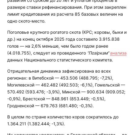
развития со сроком до 20 лет и уплатой процентов в
размере ставки рефинансирования. При этом закреплен
лимит кредитования из расчета 85 базовых величин на
одно ското-место.
Поголовье крупного рогатого скота (КРС; коровы, быки и
др.) на конец октября 2025 года составило 3.915.838
голов — на 2,6% меньше, чем было годом ранее
(4.018.755), следует из проведенного
“Позіркам“
анализа
данных Национального статистического комитета.
Отрицательная динамика зафиксирована во всех
регионах: в Витебской — 453.506 (488.795; -7,2%),
Могилевской — 462.482 (492.503; -6,1%), Гомельской —
570.492 (593.476; -3,9%), Минской — 900.634 (909.052;
-0,9%), Брестской — 848.961 (853.449; -0,5%),
Гродненской — 679.763 (681.480; -0,3%).
В целом по стране количество коров сократилось до
1.364.211 (1.382.444; -1,3%).
Их количество увеличилось в Гродненской области — до