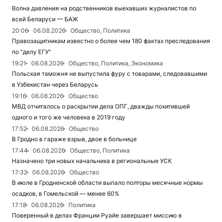
Волна давления на родственников выехавших журналистов по
всей Беларуси — БАЖ
20:06
06.08.2026
Общество, Политика
Правозащитникам известно о более чем 180 фактах преследования
по "делу ЕГУ"
19:21
06.08.2026
Общество, Политика, Экономика
Польская таможня не выпустила фуру с товарами, следовавшими
в Узбекистан через Беларусь
19:16
06.08.2026
Общество
МВД отчиталось о раскрытии дела ОПГ, дважды похитившей
одного и того же человека в 2019 году
17:52
06.08.2026
Общество
В Гродно в гараже взрыв, двое в больнице
17:44
06.08.2026
Общество, Политика
Назначено три новых начальника в региональные УСК
17:32
06.08.2026
Общество
В июле в Гродненской области выпало полторы месячные нормы
осадков, в Гомельской — менее 60%
17:18
06.08.2026
Политика
Поверенный в делах Франции Руайе завершает миссию в