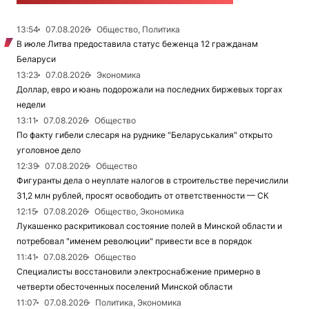
13:54
07.08.2026
Общество, Политика
В июле Литва предоставила статус беженца 12 гражданам
Беларуси
13:23
07.08.2026
Экономика
Доллар, евро и юань подорожали на последних биржевых торгах
недели
13:11
07.08.2026
Общество
По факту гибели слесаря на руднике "Беларуськалия" открыто
уголовное дело
12:39
07.08.2026
Общество
Фигуранты дела о неуплате налогов в строительстве перечислили
31,2 млн рублей, просят освободить от ответственности — СК
12:15
07.08.2026
Общество, Экономика
Лукашенко раскритиковал состояние полей в Минской области и
потребовал "именем революции" привести все в порядок
11:41
07.08.2026
Общество
Специалисты восстановили электроснабжение примерно в
четверти обесточенных поселений Минской области
11:07
07.08.2026
Политика, Экономика