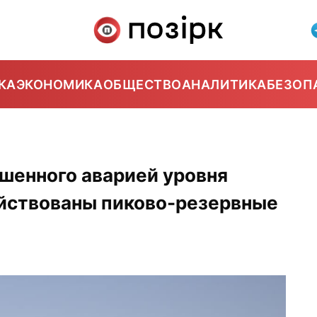
КА
ЭКОНОМИКА
ОБЩЕСТВО
АНАЛИТИКА
БЕЗОП
шенного аварией уровня
ействованы пиково-резервные