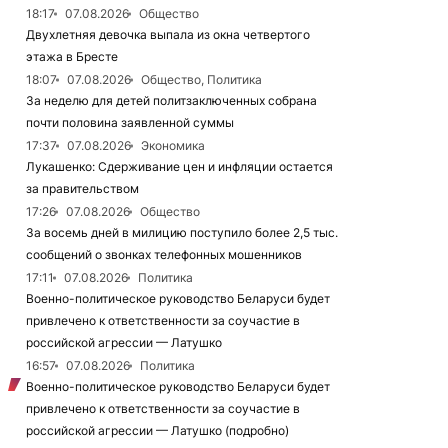
18:17
07.08.2026
Общество
Двухлетняя девочка выпала из окна четвертого
этажа в Бресте
18:07
07.08.2026
Общество, Политика
За неделю для детей политзаключенных собрана
почти половина заявленной суммы
17:37
07.08.2026
Экономика
Лукашенко: Сдерживание цен и инфляции остается
за правительством
17:26
07.08.2026
Общество
За восемь дней в милицию поступило более 2,5 тыс.
сообщений о звонках телефонных мошенников
17:11
07.08.2026
Политика
Военно-политическое руководство Беларуси будет
привлечено к ответственности за соучастие в
российской агрессии — Латушко
16:57
07.08.2026
Политика
Военно-политическое руководство Беларуси будет
привлечено к ответственности за соучастие в
российской агрессии — Латушко (подробно)