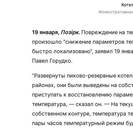
Коте
Иллюстративно
19 января,
Позірк
.
Повреждение на теп
произошло “снижение параметров теп
быстро локализовано“, заявил 19 янв
Павел Горудко.
“Развернуты пиково-резервные котел
районах, они были выведены на собс
приступать к восстановлению параме
температура, — сказал он. — На тек
собственном контуре, температура т
пары часов температурный режим буд