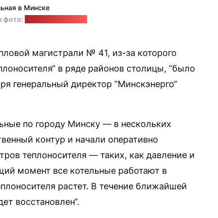
льная в Минске
е фото:
saw76 / Wikimapia
ловой магистрали № 41, из-за которого
лоносителя“ в ряде районов столицы, “было
аря генеральный директор “Минскэнерго“
ьные по городу Минску — в нескольких
твенный контур и начали оперативно
тров теплоносителя — таких, как давление и
ущий момент все котельные работают в
еплоносителя растет. В течение ближайшей
ет восстановлен“.