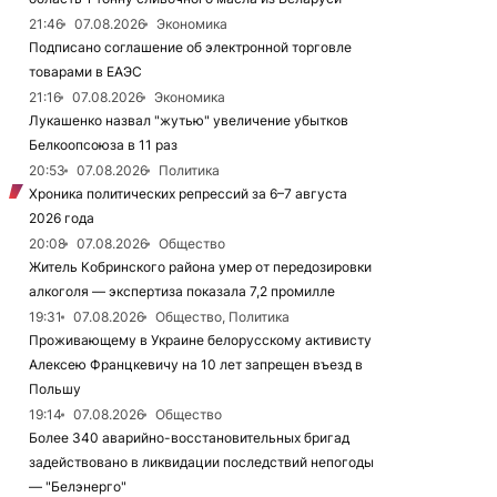
21:46
07.08.2026
Экономика
Подписано соглашение об электронной торговле
товарами в ЕАЭС
21:16
07.08.2026
Экономика
Лукашенко назвал "жутью" увеличение убытков
Белкоопсоюза в 11 раз
20:53
07.08.2026
Политика
Хроника политических репрессий за 6–7 августа
2026 года
20:08
07.08.2026
Общество
Житель Кобринского района умер от передозировки
алкоголя — экспертиза показала 7,2 промилле
19:31
07.08.2026
Общество, Политика
Проживающему в Украине белорусскому активисту
Алексею Францкевичу на 10 лет запрещен въезд в
Польшу
19:14
07.08.2026
Общество
Более 340 аварийно-восстановительных бригад
задействовано в ликвидации последствий непогоды
— "Белэнерго"