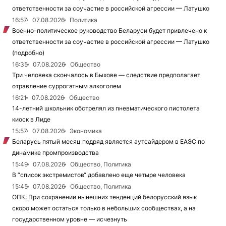
ответственности за соучастие в российской агрессии — Латушко
16:57
07.08.2026
Политика
Военно-политическое руководство Беларуси будет привлечено к
ответственности за соучастие в российской агрессии — Латушко
(подробно)
16:35
07.08.2026
Общество
Три человека скончалось в Быхове — следствие предполагает
отравление суррогатным алкоголем
16:21
07.08.2026
Общество
14-летний школьник обстрелял из пневматического пистолета
киоск в Лиде
15:57
07.08.2026
Экономика
Беларусь пятый месяц подряд является аутсайдером в ЕАЭС по
динамике промпроизводства
15:49
07.08.2026
Общество, Политика
В “список экстремистов“ добавлено еще четыре человека
15:45
07.08.2026
Общество, Политика
ОПК: При сохранении нынешних тенденций белорусский язык
скоро может остаться только в небольших сообществах, а на
государственном уровне — исчезнуть