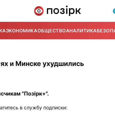
КА
ЭКОНОМИКА
ОБЩЕСТВО
АНАЛИТИКА
БЕЗОП
стях и Минске ухудшились
счикам "Позірк+".
атитесь в службу подписки: