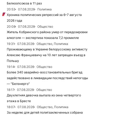
Белкоопсоюза в 11 раз
20:53
07.08.2026
Политика
Хроника политических репрессий за 6–7 августа
2026 года
20:08
07.08.2026
Общество
Житель Кобринского района умер от передозировки
алкоголя — экспертиза показала 7,2 промилле
19:31
07.08.2026
Общество, Политика
Проживающему в Украине белорусскому активисту
Алексею Францкевичу на 10 лет запрещен въезд в
Польшу
19:14
07.08.2026
Общество
Более 340 аварийно-восстановительных бригад
задействовано в ликвидации последствий непогоды
— "Белэнерго"
18:17
07.08.2026
Общество
Двухлетняя девочка выпала из окна четвертого
этажа в Бресте
18:07
07.08.2026
Общество, Политика
За неделю для детей политзаключенных собрана