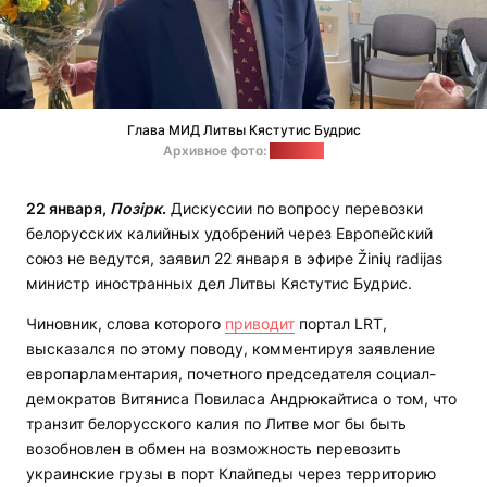
Глава МИД Литвы Кястутис Будрис
Архивное фото:
"Позірк"
22 января,
Позірк
.
Дискуссии по вопросу перевозки
белорусских калийных удобрений через Европейский
союз не ведутся, заявил 22 января в эфире Žinių radijas
министр иностранных дел Литвы Кястутис Будрис.
Чиновник, слова которого
приводит
портал LRT,
высказался по этому поводу, комментируя заявление
европарламентария, почетного председателя социал-
демократов Витяниса Повиласа Андрюкайтиса о том, что
транзит белорусского калия по Литве мог бы быть
возобновлен в обмен на возможность перевозить
украинские грузы в порт Клайпеды через территорию