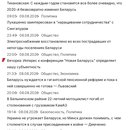
Тихановская: С каждым годом становится все более очевидно, что
2020-й безвозвратно изменил Беларусь
09:05
09.08.2026
Политика
Лукашенко заинтересован в “наращивании сотрудничества” с
Сингапуром
23:49
08.08.2026
Общество
Электроснабжение восстановлено во всех пострадавших от
непогоды поселениях Беларуси
22:00
08.08.2026
Общество, Политика
Вячорка: Интерес к конференции "Новая Беларусь" определяет
нашу субъектность
21:33
08.08.2026
Общество, Экономика
Беларусь нуждается в гигантской пенсионной реформе и пока к
ней совершенно не готова — Львовский
20:06
08.08.2026
Общество
В Белыничском районе 22-летний мотоциклист погиб от
столкновения с грузовиком КамАЗ
19:14
08.08.2026
Безопасность, Политика
Украина не угрожает Беларуси, но Минск должен понимать, с чем
столкнется в случае присоединения к войне — Демченко