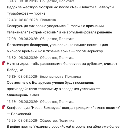
18:46
08.08.2026
Общество, Политика
Дедок за жесткую люстрацию после смены власти в Беларуси,
Турарбекова — против
17:43
08.08.2026
Политика
Беларусь до сих пор не уведомила Euronews о признании
телеканала "экстремистским" и не аргументировала решение
17:08
08.08.2026
Общество, Политика
Легализация белорусов, увековечение памяти понятны для
мирного времени, но в Украине война — посол Чорногор
16:32
08.08.2026
Общество, Политика
Нужны идеи, чтобы расшевелить белорусов за рубежом, считает
Лебедько
16:13
08.08.2026
Безопасность, Политика
Совместные с Беларусью учения будут посвящены
противодействию терроризму в городских условиях —
Минобороны Китая
15:53
08.08.2026
Общество, Политика
Конференция "Новая Беларусь" всегда приводит к "смене политик"
— Барковский
15:22
08.08.2026
Общество, Политика
В войне против Украины с российской стороны погибло уже более