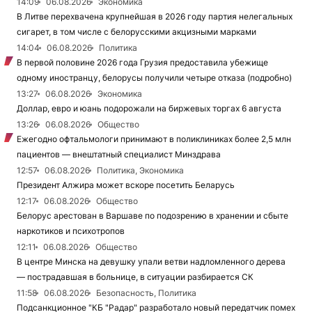
14:09
06.08.2026
Экономика
В Литве перехвачена крупнейшая в 2026 году партия нелегальных
сигарет, в том числе с белорусскими акцизными марками
14:04
06.08.2026
Политика
В первой половине 2026 года Грузия предоставила убежище
одному иностранцу, белорусы получили четыре отказа (подробно)
13:27
06.08.2026
Экономика
Доллар, евро и юань подорожали на биржевых торгах 6 августа
13:26
06.08.2026
Общество
Ежегодно офтальмологи принимают в поликлиниках более 2,5 млн
пациентов — внештатный специалист Минздрава
12:57
06.08.2026
Политика, Экономика
Президент Алжира может вскоре посетить Беларусь
12:17
06.08.2026
Общество
Белорус арестован в Варшаве по подозрению в хранении и сбыте
наркотиков и психотропов
12:11
06.08.2026
Общество
В центре Минска на девушку упали ветви надломленного дерева
— пострадавшая в больнице, в ситуации разбирается СК
11:58
06.08.2026
Безопасность, Политика
Подсанкционное "КБ "Радар" разработало новый передатчик помех