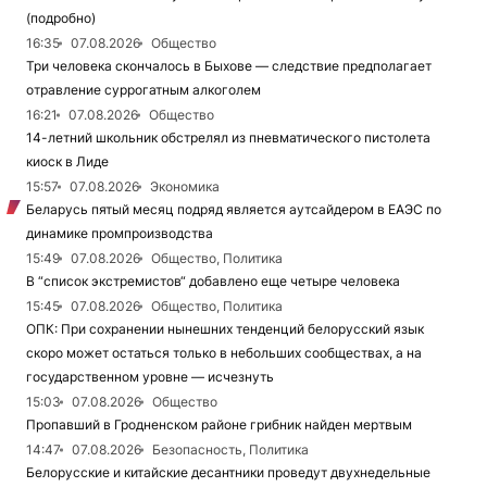
(подробно)
16:35
07.08.2026
Общество
Три человека скончалось в Быхове — следствие предполагает
отравление суррогатным алкоголем
16:21
07.08.2026
Общество
14-летний школьник обстрелял из пневматического пистолета
киоск в Лиде
15:57
07.08.2026
Экономика
Беларусь пятый месяц подряд является аутсайдером в ЕАЭС по
динамике промпроизводства
15:49
07.08.2026
Общество, Политика
В “список экстремистов“ добавлено еще четыре человека
15:45
07.08.2026
Общество, Политика
ОПК: При сохранении нынешних тенденций белорусский язык
скоро может остаться только в небольших сообществах, а на
государственном уровне — исчезнуть
15:03
07.08.2026
Общество
Пропавший в Гродненском районе грибник найден мертвым
14:47
07.08.2026
Безопасность, Политика
Белорусские и китайские десантники проведут двухнедельные