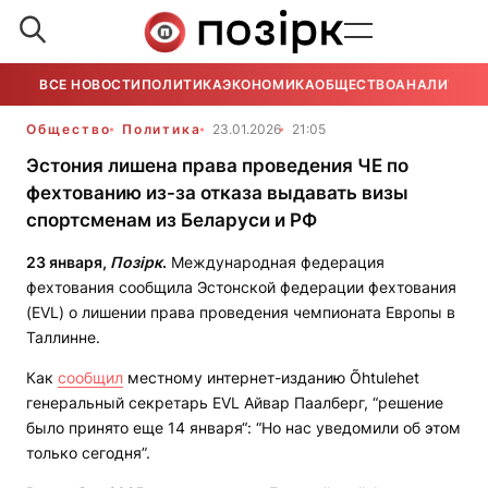
ВСЕ НОВОСТИ
ПОЛИТИКА
ЭКОНОМИКА
ОБЩЕСТВО
АНАЛИТИКА
Общество
Политика
23.01.2026
21:05
Эстония лишена права проведения ЧЕ по
фехтованию из-за отказа выдавать визы
спортсменам из Беларуси и РФ
23 января,
Позірк
.
Международная федерация
фехтования сообщила Эстонской федерации фехтования
(EVL) о лишении права проведения чемпионата Европы в
Таллинне.
Как
сообщил
местному интернет-изданию Õhtulehet
генеральный секретарь EVL Айвар Паалберг, “решение
было принято еще 14 января“: “Но нас уведомили об этом
только сегодня”.