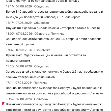
Францкевичу на 10 лет запрещен въезд в Польшу
19:14
07.08.2026
Общество
Более 340 аварийно-восстановительных бригад задействовано в
ликвидации последствий непогоды — "Белэнерго"
18:17
07.08.2026
Общество
Двухлетняя девочка выпала из окна четвертого этажа в Бресте
18:07
07.08.2026
Общество, Политика
За неделю для детей политзаключенных собрана почти половина
заявленной суммы
17:37
07.08.2026
Экономика
Лукашенко: Сдерживание цен и инфляции остается за
правительством
17:26
07.08.2026
Общество
За восемь дней в милицию поступило более 2,5 тыс. сообщений о
звонках телефонных мошенников
17:11
07.08.2026
Политика
Военно-политическое руководство Беларуси будет привлечено к
ответственности за соучастие в российской агрессии — Латушко
16:57
07.08.2026
Политика
Военно-политическое руководство Беларуси будет привлечено к
ответственности за соучастие в российской агрессии — Латушко