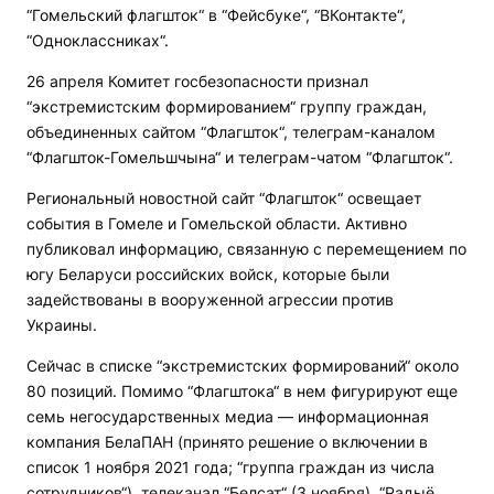
“Гомельский флагшток“ в “Фейсбуке“, “ВКонтакте“,
“Одноклассниках“.
26 апреля Комитет госбезопасности признал
“экстремистским формированием“ группу граждан,
объединенных сайтом “Флагшток“, телеграм-каналом
“Флагшток-Гомельшчына“ и телеграм-чатом “Флагшток“.
Региональный новостной сайт “Флагшток“ освещает
события в Гомеле и Гомельской области. Активно
публиковал информацию, связанную с перемещением по
югу Беларуси российских войск, которые были
задействованы в вооруженной агрессии против
Украины.
Сейчас в списке “экстремистских формирований“ около
80 позиций. Помимо “Флагштока“ в нем фигурируют еще
семь негосударственных медиа — информационная
компания БелаПАН (принято решение о включении в
список 1 ноября 2021 года; “группа граждан из числа
сотрудников“), телеканал “Белсат“ (3 ноября), “Радыё