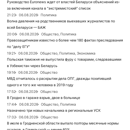
Руководство Euronews ждет от властей Беларуси объяснений из-
за включения канала в "экстремистский" список
21:23
06.08.2026
Политика
Волна давления на родственников выехавших журналистов по
всей Беларуси — БАЖ
20:06
06.08.2026
Общество, Политика
Правозащитникам известно о более чем 180 фактах преследования
по "делу ЕГУ"
19:21
06.08.2026
Общество, Политика, Экономика
Польская таможня не выпустила фуру с товарами, следовавшими
в Узбекистан через Беларусь
19:16
06.08.2026
Общество
МВД отчиталось о раскрытии дела ОПГ, дважды похитившей
одного и того же человека в 2019 году
17:52
06.08.2026
Общество
В Гродно в гараже взрыв, двое в больнице
17:44
06.08.2026
Общество, Политика
Назначено три новых начальника в региональные УСК
17:32
06.08.2026
Общество
В июле в Гродненской области выпало полторы месячные нормы
осадков, в Гомельской — менее 60%