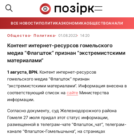
ВСЕ НОВОСТИ
ПОЛИТИКА
ЭКОНОМИКА
ОБЩЕСТВО
АНАЛИТИКА
Общество
Политика
01.08.2022
14:20
Контент интернет-ресурсов гомельского
медиа “Флагшток“ признан “экстремистскими
материалами“
1 августа,
BPN
.
Контент интернет-ресурсов
гомельского медиа “Флагшток“ признан
“экстремистскими материалами“. Информация внесена в
соответствующий список на
сайте
Министерства
информации.
Согласно документу, суд Железнодорожного района
Гомеля 27 июля придал этот статус информации,
размещенной в телеграм-чате “Флагшток_чат“, телеграм-
канале “Флагшток-Гомельшчына“, на страницах