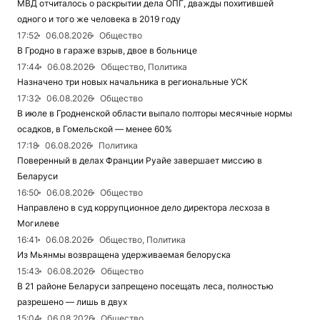
МВД отчиталось о раскрытии дела ОПГ, дважды похитившей
одного и того же человека в 2019 году
17:52
06.08.2026
Общество
В Гродно в гараже взрыв, двое в больнице
17:44
06.08.2026
Общество, Политика
Назначено три новых начальника в региональные УСК
17:32
06.08.2026
Общество
В июле в Гродненской области выпало полторы месячные нормы
осадков, в Гомельской — менее 60%
17:18
06.08.2026
Политика
Поверенный в делах Франции Руайе завершает миссию в
Беларуси
16:50
06.08.2026
Общество
Направлено в суд коррупционное дело директора лесхоза в
Могилеве
16:41
06.08.2026
Общество, Политика
Из Мьянмы возвращена удерживаемая белоруска
15:43
06.08.2026
Общество
В 21 районе Беларуси запрещено посещать леса, полностью
разрешено — лишь в двух
15:04
06.08.2026
Общество