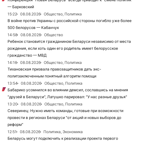
— Барковский
15:22
08.08.2026
Общество, Политика
В войне против Украины с российской стороны погибло уже более
500 белорусов — Кабанчук
14:58
08.08.2026
Общество
Ребенок становится гражданином Беларуси независимо от места
рождения, если хоть один его родитель имеет белорусское
гражданство — МВД
14:16
08.08.2026
Общество, Политика
Тихановская призвала правозащитников дать экс-
политзаключенным понятный алгоритм помощи
13:54
08.08.2026
Общество, Политика
Бабарико усомнился во влиянии демсил, сославшись на мнения
"друзей в Беларуси", Латушко парировал: "У нас разные друзья"
13:20
08.08.2026
Общество, Политика
Северинец: Нужно иметь команды, готовые при возможности
провести в регионах Беларуси "от акций и новых выборов до
реформ"
12:51
08.08.2026
Политика, Экономика
Беларусь могут подключить к реализации проекта первого