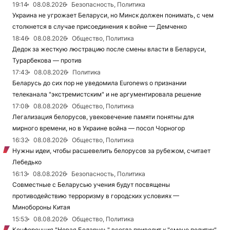
19:14
08.08.2026
Безопасность, Политика
Украина не угрожает Беларуси, но Минск должен понимать, с чем
столкнется в случае присоединения к войне — Демченко
18:46
08.08.2026
Общество, Политика
Дедок за жесткую люстрацию после смены власти в Беларуси,
Турарбекова — против
17:43
08.08.2026
Политика
Беларусь до сих пор не уведомила Euronews о признании
телеканала "экстремистским" и не аргументировала решение
17:08
08.08.2026
Общество, Политика
Легализация белорусов, увековечение памяти понятны для
мирного времени, но в Украине война — посол Чорногор
16:32
08.08.2026
Общество, Политика
Нужны идеи, чтобы расшевелить белорусов за рубежом, считает
Лебедько
16:13
08.08.2026
Безопасность, Политика
Совместные с Беларусью учения будут посвящены
противодействию терроризму в городских условиях —
Минобороны Китая
15:53
08.08.2026
Общество, Политика
Конференция "Новая Беларусь" всегда приводит к "смене политик"