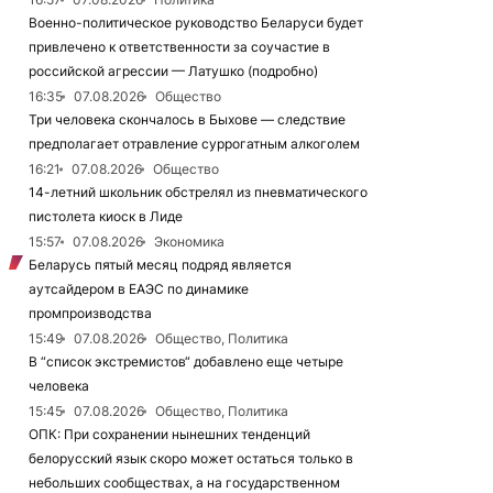
Военно-политическое руководство Беларуси будет
привлечено к ответственности за соучастие в
российской агрессии — Латушко (подробно)
16:35
07.08.2026
Общество
Три человека скончалось в Быхове — следствие
предполагает отравление суррогатным алкоголем
16:21
07.08.2026
Общество
14-летний школьник обстрелял из пневматического
пистолета киоск в Лиде
15:57
07.08.2026
Экономика
Беларусь пятый месяц подряд является
аутсайдером в ЕАЭС по динамике
промпроизводства
15:49
07.08.2026
Общество, Политика
В “список экстремистов“ добавлено еще четыре
человека
15:45
07.08.2026
Общество, Политика
ОПК: При сохранении нынешних тенденций
белорусский язык скоро может остаться только в
небольших сообществах, а на государственном