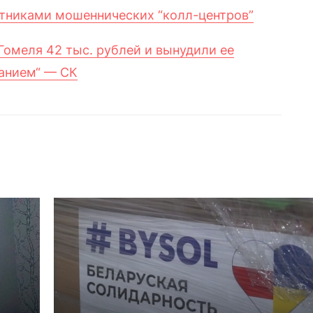
стниками мошеннических “колл-центров”
омеля 42 тыс. рублей и вынудили ее
ванием“ — СК