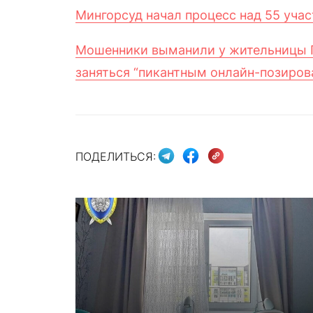
Мингорсуд начал процесс над 55 уча
Мошенники выманили у жительницы Г
заняться “пикантным онлайн-позиро
ПОДЕЛИТЬСЯ: