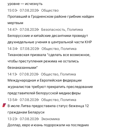
уровне — исчезнуть
15:03
07.08.2026
Общество
Пропавший в Гродненском районе грибник найден
мертвым
14:47
07.08.2026
Безопасность, Политика
Белорусские и китайские десантники проведут
двухнедельные учения в центральной части КНР
14:34
07.08.2026
Общество, Политика
Тихановская призвала "сделать все возможное,
чтобы преступления режима не остались
безнаказанными"
14:13
07.08.2026
Общество, Политика
Международная и Европейская федерации
журналистов требуют прекратить преследование
представителей белорусской медиасферы
13:54
07.08.2026
Общество, Политика
В июле Литва предоставила статус беженца 12
гражданам Беларуси
13:23
07.08.2026
Экономика
Доллар, евро и юань подорожали на последних