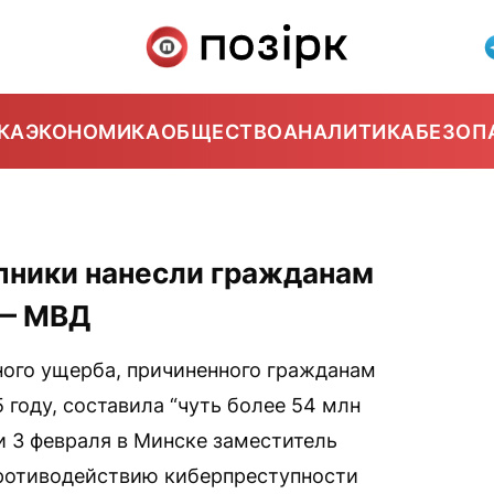
КА
ЭКОНОМИКА
ОБЩЕСТВО
АНАЛИТИКА
БЕЗОП
пники нанесли гражданам
 — МВД
ого ущерба, причиненного гражданам
году, составила “чуть более 54 млн
и 3 февраля в Минске заместитель
противодействию киберпреступности