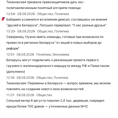
Тихановская призвала правозащитников дать экс-
политзаключенным понятный алгоритм помощи
13:54
08.08.2026
Общество, Политика
Бабарико усомнился во влиянии демсил, сославшись на мнения
"друзей в Беларуси", Латушко парировал: "У нас разные друзья"
13:20
08.08.2026
Общество, Политика
Северинец: Нужно иметь команды, готовые при возможности
провести в регионах Беларуси "от акций и новых выборов до
реформ"
12:51
08.08.2026
Политика, Экономика
Беларусь могут подключить к реализации проекта первого
грузового железнодорожного маршрута между РФ и Пакистаном
(дополнено)
12:16
08.08.2026
Общество, Политика
Тихановская: Перемены в Беларуси — вопрос времени, мы можем
повлиять на создание нового окна возможностей
11:27
08.08.2026
Общество
Сильный ветер 6 августа повалил 2,4 тыс. деревьев, повредил
крыши более 700 домов — уточненные данные МЧС