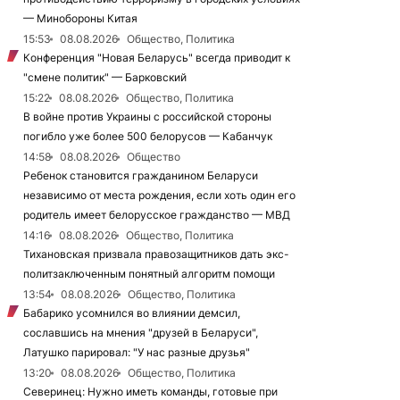
— Минобороны Китая
15:53
08.08.2026
Общество, Политика
Конференция "Новая Беларусь" всегда приводит к
"смене политик" — Барковский
15:22
08.08.2026
Общество, Политика
В войне против Украины с российской стороны
погибло уже более 500 белорусов — Кабанчук
14:58
08.08.2026
Общество
Ребенок становится гражданином Беларуси
независимо от места рождения, если хоть один его
родитель имеет белорусское гражданство — МВД
14:16
08.08.2026
Общество, Политика
Тихановская призвала правозащитников дать экс-
политзаключенным понятный алгоритм помощи
13:54
08.08.2026
Общество, Политика
Бабарико усомнился во влиянии демсил,
сославшись на мнения "друзей в Беларуси",
Латушко парировал: "У нас разные друзья"
13:20
08.08.2026
Общество, Политика
Северинец: Нужно иметь команды, готовые при