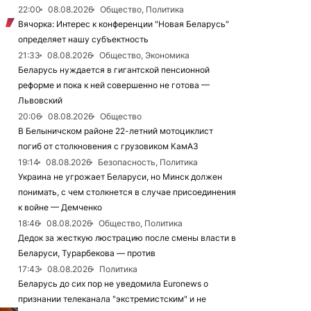
22:00
08.08.2026
Общество, Политика
Вячорка: Интерес к конференции "Новая Беларусь"
определяет нашу субъектность
21:33
08.08.2026
Общество, Экономика
Беларусь нуждается в гигантской пенсионной
реформе и пока к ней совершенно не готова —
Львовский
20:06
08.08.2026
Общество
В Белыничском районе 22-летний мотоциклист
погиб от столкновения с грузовиком КамАЗ
19:14
08.08.2026
Безопасность, Политика
Украина не угрожает Беларуси, но Минск должен
понимать, с чем столкнется в случае присоединения
к войне — Демченко
18:46
08.08.2026
Общество, Политика
Дедок за жесткую люстрацию после смены власти в
Беларуси, Турарбекова — против
17:43
08.08.2026
Политика
Беларусь до сих пор не уведомила Euronews о
признании телеканала "экстремистским" и не