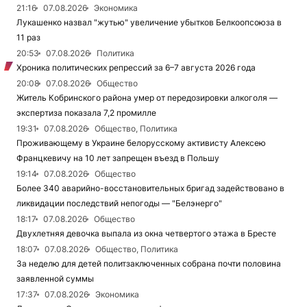
21:16
07.08.2026
Экономика
Лукашенко назвал "жутью" увеличение убытков Белкоопсоюза в
11 раз
20:53
07.08.2026
Политика
Хроника политических репрессий за 6–7 августа 2026 года
20:08
07.08.2026
Общество
Житель Кобринского района умер от передозировки алкоголя —
экспертиза показала 7,2 промилле
19:31
07.08.2026
Общество, Политика
Проживающему в Украине белорусскому активисту Алексею
Францкевичу на 10 лет запрещен въезд в Польшу
19:14
07.08.2026
Общество
Более 340 аварийно-восстановительных бригад задействовано в
ликвидации последствий непогоды — "Белэнерго"
18:17
07.08.2026
Общество
Двухлетняя девочка выпала из окна четвертого этажа в Бресте
18:07
07.08.2026
Общество, Политика
За неделю для детей политзаключенных собрана почти половина
заявленной суммы
17:37
07.08.2026
Экономика