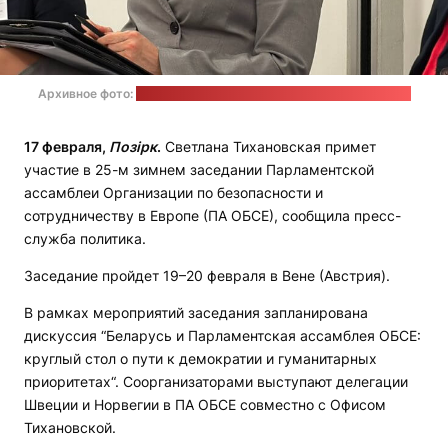
Архивное фото:
страница Светланы Тихановской в соцсети Х
17 февраля,
Позірк
.
Светлана Тихановская примет
участие в 25-м зимнем заседании Парламентской
ассамблеи Организации по безопасности и
сотрудничеству в Европе (ПА ОБСЕ), сообщила пресс-
служба политика.
Заседание пройдет 19–20 февраля в Вене (Австрия).
В рамках мероприятий заседания запланирована
дискуссия “Беларусь и Парламентская ассамблея ОБСЕ:
круглый стол о пути к демократии и гуманитарных
приоритетах“. Соорганизаторами выступают делегации
Швеции и Норвегии в ПА ОБСЕ совместно с Офисом
Тихановской.