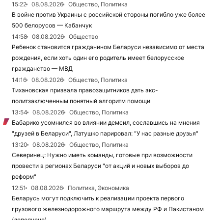
15:22
08.08.2026
Общество, Политика
В войне против Украины с российской стороны погибло уже более
500 белорусов — Кабанчук
14:58
08.08.2026
Общество
Ребенок становится гражданином Беларуси независимо от места
рождения, если хоть один его родитель имеет белорусское
гражданство — МВД
14:16
08.08.2026
Общество, Политика
Тихановская призвала правозащитников дать экс-
политзаключенным понятный алгоритм помощи
13:54
08.08.2026
Общество, Политика
Бабарико усомнился во влиянии демсил, сославшись на мнения
"друзей в Беларуси", Латушко парировал: "У нас разные друзья"
13:20
08.08.2026
Общество, Политика
Северинец: Нужно иметь команды, готовые при возможности
провести в регионах Беларуси "от акций и новых выборов до
реформ"
12:51
08.08.2026
Политика, Экономика
Беларусь могут подключить к реализации проекта первого
грузового железнодорожного маршрута между РФ и Пакистаном
(дополнено)