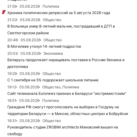
21:59
05.08.2026
Политика
Хроника политических репрессий за 5 августа 2026 года
21:02
05.08.2026
Общество
В больнице умер 8-летний мальчик, пострадавший в ДТП в
Светлогорском районе
20:46
05.08.2026
Общество
В Могилеве утонул 14-летний подросток
20:02
05.08.2026
Экономика
Беларусь продолжает наращивать поставки в Россию бензина и
дизтоплива
19:29
05.08.2026
Общество
С 1 сентября на 5% подорожает школьное питание
19:12
05.08.2026
Общество, Политика
Сайт телеканала Euronews признан в Беларуси "экстремистским"
18:51
05.08.2026
Политика
Граждане РФ смогут проголосовать на выборах в Госдуму на
территории Беларуси — в Минске, областных центрах и Бобруйске
18:31
05.08.2026
Общество
Руководитель студии ZROBIM architects Маковский вышел на
свободу