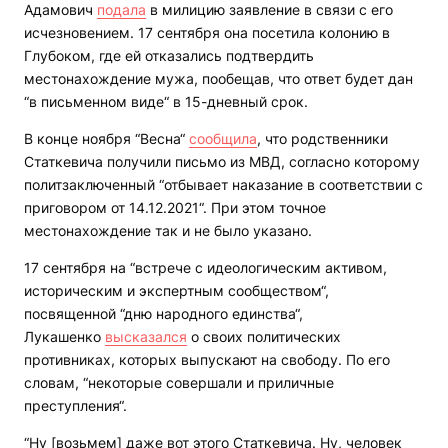
Адамович
подала
в милицию заявление в связи с его
исчезновением. 17 сентября она посетила колонию в
Глубоком, где ей отказались подтвердить
местонахождение мужа, пообещав, что ответ будет дан
“в письменном виде“ в 15-дневный срок.
В конце ноября “Весна“
сообщила
, что родственники
Статкевича получили письмо из МВД, согласно которому
политзаключенный “отбывает наказание в соответствии с
приговором от 14.12.2021“. При этом точное
местонахождение так и не было указано.
17 сентября на “встрече с идеологическим активом,
историческим и экспертным сообществом“,
посвященной “дню народного единства“,
Лукашенко
высказался
о своих политических
противниках, которых выпускают на свободу. По его
словам, “некоторые совершали и приличные
преступления“.
“Ну [возьмем] даже вот этого Статкевича. Ну, человек