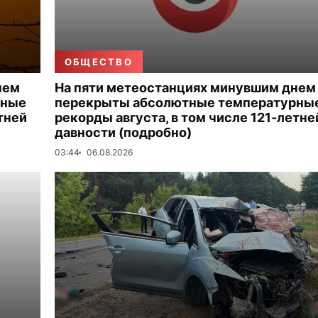
ОБЩЕСТВО
нем
На пяти метеостанциях минувшим днем
рные
перекрыты абсолютные температурны
тней
рекорды августа, в том числе 121-летне
давности (подробно)
03:44
06.08.2026