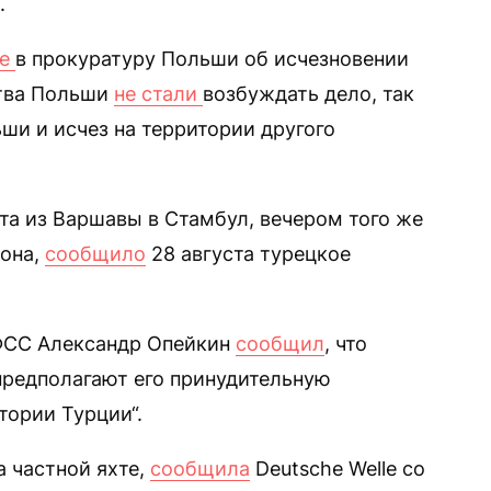
.
ие
в прокуратуру Польши об исчезновении
ства Польши
не стали
возбуждать дело, так
ши и исчез на территории другого
ста из Варшавы в Стамбул, вечером того же
зона,
сообщило
28 августа турецкое
БФСС Александр Опейкин
сообщил
, что
 предполагают его принудительную
ории Турции“.
а частной яхте,
сообщила
Deutsche Welle со