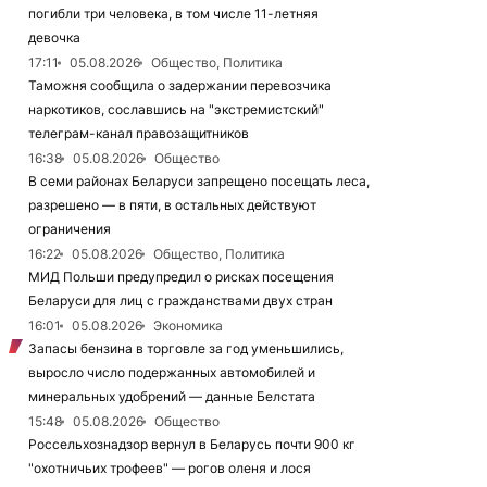
погибли три человека, в том числе 11-летняя
девочка
17:11
05.08.2026
Общество, Политика
Таможня сообщила о задержании перевозчика
наркотиков, сославшись на "экстремистский"
телеграм-канал правозащитников
16:38
05.08.2026
Общество
В семи районах Беларуси запрещено посещать леса,
разрешено — в пяти, в остальных действуют
ограничения
16:22
05.08.2026
Общество, Политика
МИД Польши предупредил о рисках посещения
Беларуси для лиц с гражданствами двух стран
16:01
05.08.2026
Экономика
Запасы бензина в торговле за год уменьшились,
выросло число подержанных автомобилей и
минеральных удобрений — данные Белстата
15:48
05.08.2026
Общество
Россельхознадзор вернул в Беларусь почти 900 кг
"охотничьих трофеев" — рогов оленя и лося