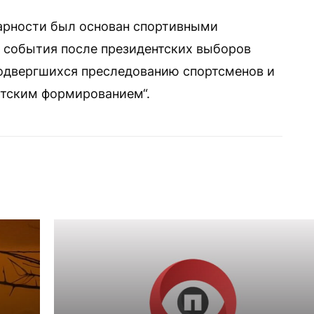
арности был основан спортивными
а события после президентских выборов
подвергшихся преследованию спортсменов и
стским формированием“.