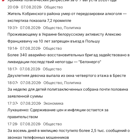
20:08
07.08.2026
Общество
Житель Кобринского района умер от передозировки алкоголя —
экспертиза показала 7,2 промилле
19:31
07.08.2026
Общество, Политика
Проживающему в Украине белорусскому активисту Алексею
Францкевичу на 10 лет запрещен въезд в Польшу
19:14
07.08.2026
Общество
Более 340 аварийно-восстановительных бригад задействовано в
ликвидации последствий непогоды — "Белэнерго"
18:17
07.08.2026
Общество
Двухлетняя девочка выпала из окна четвертого этажа в Бресте
18:07
07.08.2026
Общество, Политика
За неделю для детей политзаключенных собрана почти половина
заявленной суммы
17:37
07.08.2026
Экономика
Лукашенко: Сдерживание цен и инфляции остается за
правительством
17:26
07.08.2026
Общество
За восемь дней в милицию поступило более 2,5 тыс. сообщений о
звонках телефонных мошенников