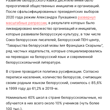
Развитие белорусского языка десятилетиями было
прерогативой общественных инициатив и организаций.
После сфальсифицированных президентских выборов
2020 года режим Александра Лукашенко
развернул
масштабные репрессии
, в результате которых было
ликвидировано множество организаций и инициатив,
которые развивали белорусскую культуру, в том числе
Союз белорусских писателей, Белорусский ПЕН-центр,
“Таварыства беларускай мовы імя Францішка Скарыны“,
ряд частных издательств, которые специализировались
на переводах на белорусский язык и современной
белорусскоязычной литературе.
В стране проводится политика русификации. Согласно
переписи населения, количество белорусов, считающих
своим родным языком белорусский, снизилось с 85,6%
в 1999 году до 61,2% в 2019-м.
Номинально 40% школ в стране белорусскоязычные, но
обучается в них всего около 10% учеников (чуть более
100 тыс.).