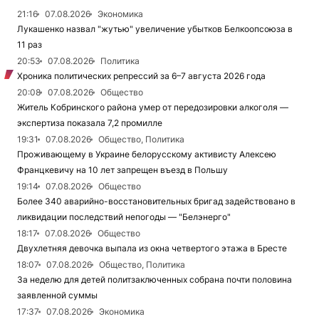
21:16
07.08.2026
Экономика
Лукашенко назвал "жутью" увеличение убытков Белкоопсоюза в
11 раз
20:53
07.08.2026
Политика
Хроника политических репрессий за 6–7 августа 2026 года
20:08
07.08.2026
Общество
Житель Кобринского района умер от передозировки алкоголя —
экспертиза показала 7,2 промилле
19:31
07.08.2026
Общество, Политика
Проживающему в Украине белорусскому активисту Алексею
Францкевичу на 10 лет запрещен въезд в Польшу
19:14
07.08.2026
Общество
Более 340 аварийно-восстановительных бригад задействовано в
ликвидации последствий непогоды — "Белэнерго"
18:17
07.08.2026
Общество
Двухлетняя девочка выпала из окна четвертого этажа в Бресте
18:07
07.08.2026
Общество, Политика
За неделю для детей политзаключенных собрана почти половина
заявленной суммы
17:37
07.08.2026
Экономика