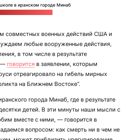
 школе в иранском городе Минаб
era / стоп-кадр: "Позірк"
ом совместных военных действий США и
суждаем любые вооруженные действия,
ения, в том числе в результате
, —
говорится
в заявлении, которым
руси отреагировало на гибель мирных
фликта на Ближнем Востоке“.
ранского города Минаб, где в результате
десятки детей. В эти минуты наши мысли с
бим вместе с ними, — говорится в
задаемся вопросом: как смерть ни в чем не
щем, может приблизить урегулирование