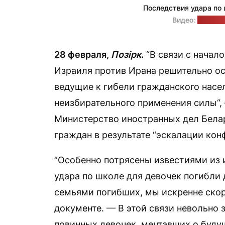
Последствия удара по
Видео:
Al Jaze
28 февраля,
Позірк
.
“В связи с начал
Израиля против Ирана решительно о
ведущие к гибели гражданского насел
неизбирательного применения силы“
Министерство иностранных дел Бела
граждан в результате “эскалации кон
“Особенно потрясены известиями из и
удара по школе для девочек погибли 
семьями погибших, мы искренне скор
документе. — В этой связи невольно 
повинных девочек, мечтавших о буду