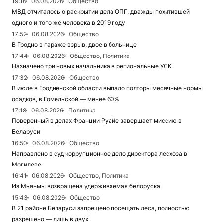
19:16
06.08.2026
Общество
МВД отчиталось о раскрытии дела ОПГ, дважды похитившей
одного и того же человека в 2019 году
17:52
06.08.2026
Общество
В Гродно в гараже взрыв, двое в больнице
17:44
06.08.2026
Общество, Политика
Назначено три новых начальника в региональные УСК
17:32
06.08.2026
Общество
В июле в Гродненской области выпало полторы месячные нормы
осадков, в Гомельской — менее 60%
17:18
06.08.2026
Политика
Поверенный в делах Франции Руайе завершает миссию в
Беларуси
16:50
06.08.2026
Общество
Направлено в суд коррупционное дело директора лесхоза в
Могилеве
16:41
06.08.2026
Общество, Политика
Из Мьянмы возвращена удерживаемая белоруска
15:43
06.08.2026
Общество
В 21 районе Беларуси запрещено посещать леса, полностью
разрешено — лишь в двух