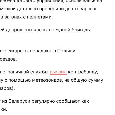
но-налогового управления, основываясь на
аможни детально проверили два товарных
в вагонах с пеллетами.
лей допрошены члены поездной бригады
ные сигареты попадают в Польшу
оездов.
д пограничной службы
выявил
контрабанду,
шу с помощью метеозондов, на общую сумму
ларов).
 из Беларуси регулярно сообщают как
ки.