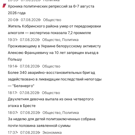
Хроника политических репрессий за 6–7 августа
2026 года
20:08
07.08.2026
Общество
Житель Кобринского района умер от передозировки
алкоголя — экспертиза показала 7,2 промилле
19:31
07.08.2026
Общество, Политика
Проживающему в Украине белорусскому активисту
Алексею Францкевичу на 10 лет запрещен въезд в
Польшу
19:14
07.08.2026
Общество
Более 340 аварийно-восстановительных бригад
задействовано в ликвидации последствий непогоды
— "Белэнерго"
18:17
07.08.2026
Общество
Двухлетняя девочка выпала из окна четвертого
этажа в Бресте
18:07
07.08.2026
Общество, Политика
За неделю для детей политзаключенных собрана
почти половина заявленной суммы
17:37
07.08.2026
Экономика