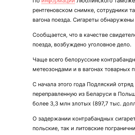
По
информации
Люблинского таможен
рентгеновском снимке, сотрудники т
вагона поезда. Сигареты обнаружены 
Сообщается, что в качестве свидете
поезда, возбуждено уголовное дело.
Чаще всего белорусские контрабанд
метеозондами и в вагонах товарных п
С начала этого года Подляский отря
переправленную из Беларуси в Поль
более 3,3 млн злотых (897,7 тыс. дол
О задержании контрабандных сигарет
польские, так и литовские погранични