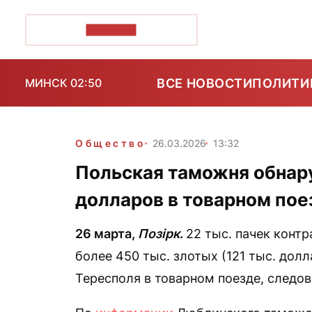
ПОЗІРК+
ВСЕ НОВОСТИ
ПОЛИТИ
МИНСК 02:50
Общество
26.03.2026
13:32
Польская таможня обнару
долларов в товарном пое
26 марта,
Позірк
.
22 тыс. пачек конт
более 450 тыс. злотых (121 тыс. до
Тересполя в товарном поезде, следо