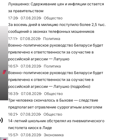
Лукашенко: Сдерживание цен и инфляции остается
за правительством
17:26
07.08.2026
Общество
За восемь дней в милицию поступило более 2,5 тыс.
сообщений о звонках телефонных мошенников
17:11
07.08.2026
Политика
Военно-политическое руководство Беларуси будет
привлечено к ответственности за соучастие в
российской агрессии — Латушко
16:57
07.08.2026
Политика
Военно-политическое руководство Беларуси будет
привлечено к ответственности за соучастие в
российской агрессии — Латушко (подробно)
16:35
07.08.2026
Общество
Три человека скончалось в Быхове — следствие
предполагает отравление суррогатным алкоголем
16:21
07.08.2026
Общество
)
14-летний школьник обстрелял из пневматического
пистолета киоск в Лиде
15:57
07.08.2026
Экономика