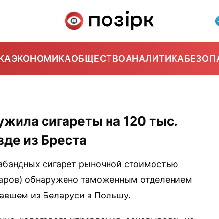
КА
ЭКОНОМИКА
ОБЩЕСТВО
АНАЛИТИКА
БЕЗОП
жила сигареты на 120 тыс.
зде из Бреста
рабандных сигарет рыночной стоимостью
лларов) обнаружено таможенным отделением
вавшем из Беларуси в Польшу.