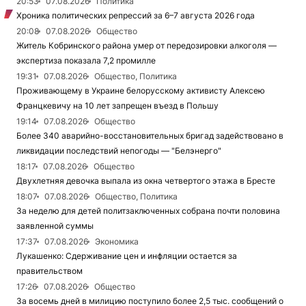
20:53
07.08.2026
Политика
Хроника политических репрессий за 6–7 августа 2026 года
20:08
07.08.2026
Общество
Житель Кобринского района умер от передозировки алкоголя —
экспертиза показала 7,2 промилле
19:31
07.08.2026
Общество, Политика
Проживающему в Украине белорусскому активисту Алексею
Францкевичу на 10 лет запрещен въезд в Польшу
19:14
07.08.2026
Общество
Более 340 аварийно-восстановительных бригад задействовано в
ликвидации последствий непогоды — "Белэнерго"
18:17
07.08.2026
Общество
Двухлетняя девочка выпала из окна четвертого этажа в Бресте
18:07
07.08.2026
Общество, Политика
За неделю для детей политзаключенных собрана почти половина
заявленной суммы
17:37
07.08.2026
Экономика
Лукашенко: Сдерживание цен и инфляции остается за
правительством
17:26
07.08.2026
Общество
За восемь дней в милицию поступило более 2,5 тыс. сообщений о