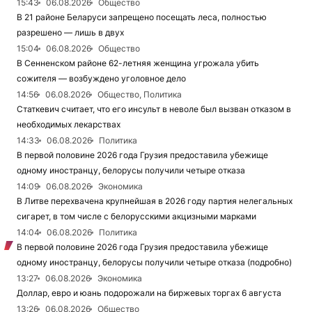
15:43
06.08.2026
Общество
В 21 районе Беларуси запрещено посещать леса, полностью
разрешено — лишь в двух
15:04
06.08.2026
Общество
В Сенненском районе 62-летняя женщина угрожала убить
сожителя — возбуждено уголовное дело
14:56
06.08.2026
Общество, Политика
Статкевич считает, что его инсульт в неволе был вызван отказом в
необходимых лекарствах
14:33
06.08.2026
Политика
В первой половине 2026 года Грузия предоставила убежище
одному иностранцу, белорусы получили четыре отказа
14:09
06.08.2026
Экономика
В Литве перехвачена крупнейшая в 2026 году партия нелегальных
сигарет, в том числе с белорусскими акцизными марками
14:04
06.08.2026
Политика
В первой половине 2026 года Грузия предоставила убежище
одному иностранцу, белорусы получили четыре отказа (подробно)
13:27
06.08.2026
Экономика
Доллар, евро и юань подорожали на биржевых торгах 6 августа
13:26
06.08.2026
Общество