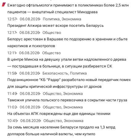
Ежегодно офтальмологи принимают в поликлиниках более 2,5 млн
пациентов — внештатный специалист Минздрава
12:57
06.08.2026
Политика, Экономика
Президент Алжира может вскоре посетить Беларусь
12:17
06.08.2026
Общество
Белорус арестован в Варшаве по подозрению в хранении и сбыте
наркотиков и психотропов
12:11
06.08.2026
Общество
В центре Минска на девушку упали ветви надломленного дерева
— пострадавшая в больнице, в ситуации разбирается СК
11:58
06.08.2026
Безопасность, Политика
Подсанкционное "КБ "Радар" разработало новый передатчик помех
для защиты критической инфраструктуры от дронов
11:49
06.08.2026
Общество, Экономика
Таможня уличила польского перевозчика в сокрытии части груза
11:02
06.08.2026
Общество, Экономика
На объектах АПК повреждены еще две единицы техники
10:45
06.08.2026
Общество, Экономика
За семь месяцев население Беларуси продало на 1,3 млрд
долларов больше наличной валюты, чем купило