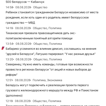
500 белорусов — Кабанчук
14:58
08.08.2026
Общество
Ребенок становится гражданином Беларуси независимо от места
рождения, если хоть один его родитель имеет белорусское
гражданство — МВД
14:16
08.08.2026
Общество, Политика
Тихановская призвала правозащитников дать экс-
политзаключенным понятный алгоритм помощи
13:54
08.08.2026
Общество, Политика
Бабарико усомнился во влиянии демсил, сославшись на мнения
"друзей в Беларуси", Латушко парировал: "У нас разные друзья"
13:20
08.08.2026
Общество, Политика
Северинец: Нужно иметь команды, готовые при возможности
провести в регионах Беларуси "от акций и новых выборов до
реформ"
12:51
08.08.2026
Политика, Экономика
Беларусь могут подключить к реализации проекта первого
грузового железнодорожного маршрута между РФ и Пакистаном
(дополнено)
12:16
08.08.2026
Общество, Политика
Тихановская: Перемены в Беларуси — вопрос времени, мы можем