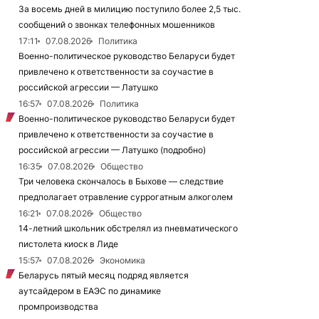
За восемь дней в милицию поступило более 2,5 тыс.
сообщений о звонках телефонных мошенников
17:11
07.08.2026
Политика
Военно-политическое руководство Беларуси будет
привлечено к ответственности за соучастие в
российской агрессии — Латушко
16:57
07.08.2026
Политика
Военно-политическое руководство Беларуси будет
привлечено к ответственности за соучастие в
российской агрессии — Латушко (подробно)
16:35
07.08.2026
Общество
Три человека скончалось в Быхове — следствие
предполагает отравление суррогатным алкоголем
16:21
07.08.2026
Общество
14-летний школьник обстрелял из пневматического
пистолета киоск в Лиде
15:57
07.08.2026
Экономика
Беларусь пятый месяц подряд является
аутсайдером в ЕАЭС по динамике
промпроизводства