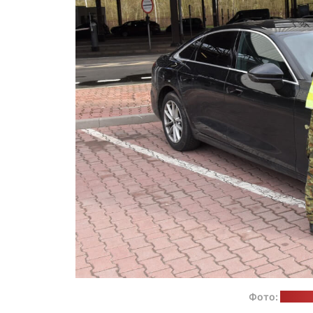
Фото:
Погра