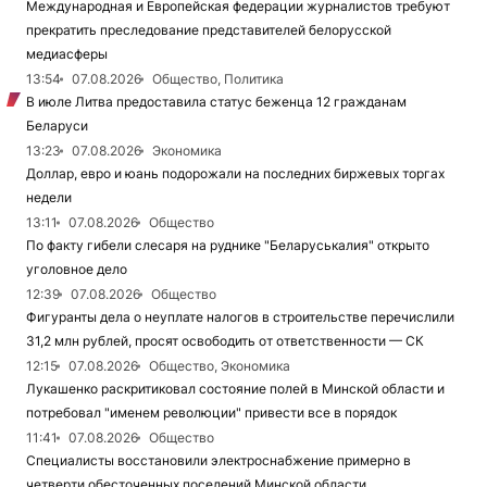
Международная и Европейская федерации журналистов требуют
прекратить преследование представителей белорусской
медиасферы
13:54
07.08.2026
Общество, Политика
В июле Литва предоставила статус беженца 12 гражданам
Беларуси
13:23
07.08.2026
Экономика
Доллар, евро и юань подорожали на последних биржевых торгах
недели
13:11
07.08.2026
Общество
По факту гибели слесаря на руднике "Беларуськалия" открыто
уголовное дело
12:39
07.08.2026
Общество
Фигуранты дела о неуплате налогов в строительстве перечислили
31,2 млн рублей, просят освободить от ответственности — СК
12:15
07.08.2026
Общество, Экономика
Лукашенко раскритиковал состояние полей в Минской области и
потребовал "именем революции" привести все в порядок
11:41
07.08.2026
Общество
Специалисты восстановили электроснабжение примерно в
четверти обесточенных поселений Минской области