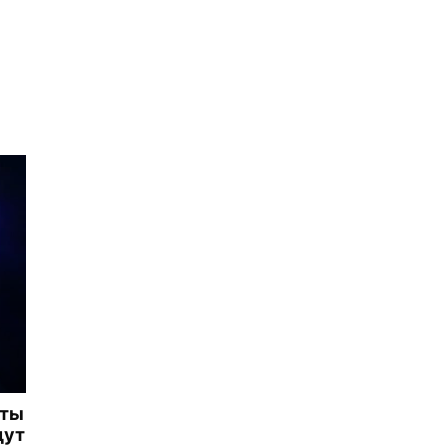
иты
дут