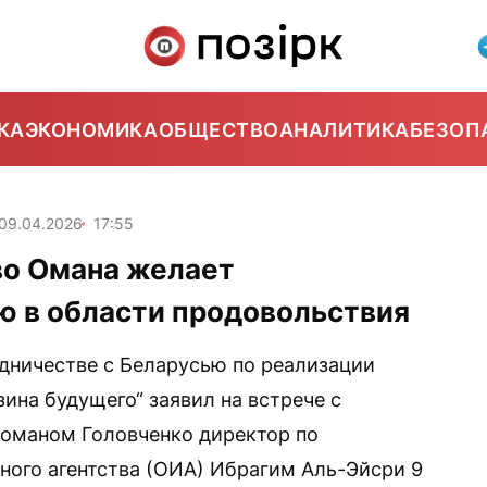
КА
ЭКОНОМИКА
ОБЩЕСТВО
АНАЛИТИКА
БЕЗОП
09.04.2026
17:55
во Омана желает
ю в области продовольствия
дничестве с Беларусью по реализации
ина будущего“ заявил на встрече с
Романом Головченко директор по
ого агентства (ОИА) Ибрагим Аль-Эйсри 9