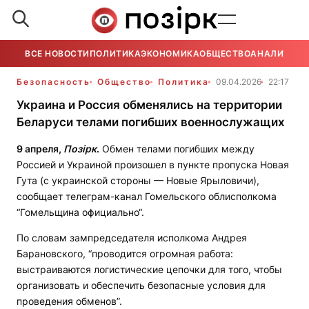
ВСЕ НОВОСТИ
ПОЛИТИКА
ЭКОНОМИКА
ОБЩЕСТВО
АНАЛИТИКА
Безопасность
Общество
Политика
09.04.2026
22:17
Украина и Россия обменялись на территории
Беларуси телами погибших военнослужащих
9 апреля,
Позірк
.
Обмен телами погибших между
Россией и Украиной произошел в пункте пропуска Новая
Гута (с украинской стороны — Новые Ярыловичи),
сообщает телеграм-канал Гомельского облисполкома
“Гомельщина официально“.
По словам зампредседателя исполкома Андрея
Барановского, “проводится огромная работа:
выстраиваются логистические цепочки для того, чтобы
организовать и обеспечить безопасные условия для
проведения обменов”.