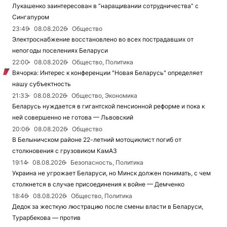
Лукашенко заинтересован в “наращивании сотрудничества” с
Сингапуром
23:49
08.08.2026
Общество
Электроснабжение восстановлено во всех пострадавших от
непогоды поселениях Беларуси
22:00
08.08.2026
Общество, Политика
Вячорка: Интерес к конференции "Новая Беларусь" определяет
нашу субъектность
21:33
08.08.2026
Общество, Экономика
Беларусь нуждается в гигантской пенсионной реформе и пока к
ней совершенно не готова — Львовский
20:06
08.08.2026
Общество
В Белыничском районе 22-летний мотоциклист погиб от
столкновения с грузовиком КамАЗ
19:14
08.08.2026
Безопасность, Политика
Украина не угрожает Беларуси, но Минск должен понимать, с чем
столкнется в случае присоединения к войне — Демченко
18:46
08.08.2026
Общество, Политика
Дедок за жесткую люстрацию после смены власти в Беларуси,
Турарбекова — против