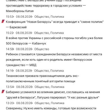
Совместные с Беларусью учения будут посвящены
противодействию терроризму в городских условиях —
Минобороны Китая
15:53
08.08.2026
Общество, Политика
Конференция "Новая Беларусь" всегда приводит к "смене политик"
— Барковский
15:22
08.08.2026
Общество, Политика
В войне против Украины с российской стороны погибло уже более
500 белорусов — Кабанчук
14:58
08.08.2026
Общество
Ребенок становится гражданином Беларуси независимо от места
рождения, если хоть один его родитель имеет белорусское
гражданство — МВД
14:16
08.08.2026
Общество, Политика
Тихановская призвала правозащитников дать экс-
политзаключенным понятный алгоритм помощи
13:54
08.08.2026
Общество, Политика
Бабарико усомнился во влиянии демсил, сославшись на мнения
"друзей в Беларуси", Латушко парировал: "У нас разные друзья"
13:20
08.08.2026
Общество, Политика
Северинец: Нужно иметь команды, готовые при возможности