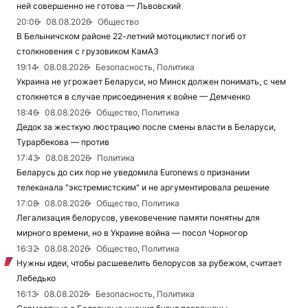
ней совершенно не готова — Львовский
20:06
08.08.2026
Общество
В Белыничском районе 22-летний мотоциклист погиб от
столкновения с грузовиком КамАЗ
19:14
08.08.2026
Безопасность, Политика
Украина не угрожает Беларуси, но Минск должен понимать, с чем
столкнется в случае присоединения к войне — Демченко
18:46
08.08.2026
Общество, Политика
Дедок за жесткую люстрацию после смены власти в Беларуси,
Турарбекова — против
17:43
08.08.2026
Политика
Беларусь до сих пор не уведомила Euronews о признании
телеканала "экстремистским" и не аргументировала решение
17:08
08.08.2026
Общество, Политика
Легализация белорусов, увековечение памяти понятны для
мирного времени, но в Украине война — посол Чорногор
16:32
08.08.2026
Общество, Политика
Нужны идеи, чтобы расшевелить белорусов за рубежом, считает
Лебедько
16:13
08.08.2026
Безопасность, Политика