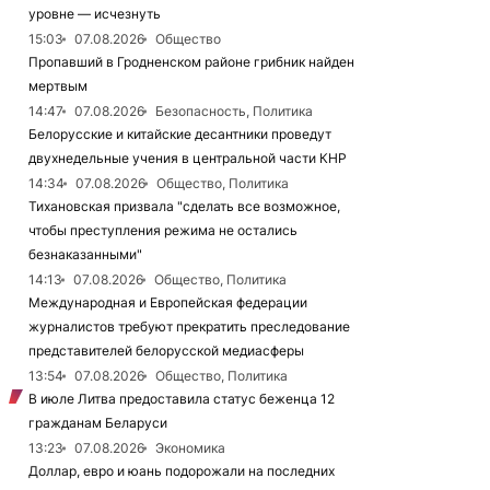
уровне — исчезнуть
15:03
07.08.2026
Общество
Пропавший в Гродненском районе грибник найден
мертвым
14:47
07.08.2026
Безопасность, Политика
Белорусские и китайские десантники проведут
двухнедельные учения в центральной части КНР
14:34
07.08.2026
Общество, Политика
Тихановская призвала "сделать все возможное,
чтобы преступления режима не остались
безнаказанными"
14:13
07.08.2026
Общество, Политика
Международная и Европейская федерации
журналистов требуют прекратить преследование
представителей белорусской медиасферы
13:54
07.08.2026
Общество, Политика
В июле Литва предоставила статус беженца 12
гражданам Беларуси
13:23
07.08.2026
Экономика
Доллар, евро и юань подорожали на последних