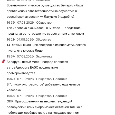
Военно-политическое руководство Беларуси будет
привлечено к ответственности за соучастие в
российской агрессии — Латушко (подробно)
16:35
07.08.2026
Общество
Три человека скончалось в Быхове — следствие
предполагает отравление суррогатным алкоголем
16:21
07.08.2026
Общество
14-летний школьник обстрелял из пневматического
пистолета киоск в Лиде
15:57
07.08.2026
Экономика
Беларусь пятый месяц подряд является
аутсайдером в ЕАЭС по динамике
промпроизводства
15:49
07.08.2026
Общество, Политика
В “список экстремистов“ добавлено еще четыре
человека
15:45
07.08.2026
Общество, Политика
ОПК: При сохранении нынешних тенденций
белорусский язык скоро может остаться только в
небольших сообществах, а на государственном