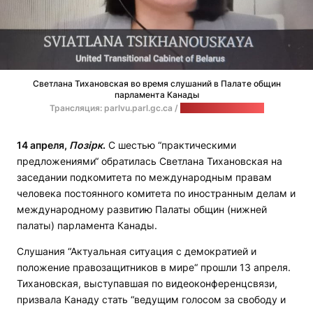
Светлана Тихановская во время слушаний в Палате общин
парламента Канады
Трансляция: parlvu.parl.gc.ca /
стоп-кадр: "Позірк"
14 апреля,
Позірк
.
С шестью “практическими
предложениями“ обратилась Светлана Тихановская на
заседании подкомитета по международным правам
человека постоянного комитета по иностранным делам и
международному развитию Палаты общин (нижней
палаты) парламента Канады.
Слушания “Актуальная ситуация с демократией и
положение правозащитников в мире“ прошли 13 апреля.
Тихановская, выступавшая по видеоконференцсвязи,
призвала Канаду стать “ведущим голосом за свободу и