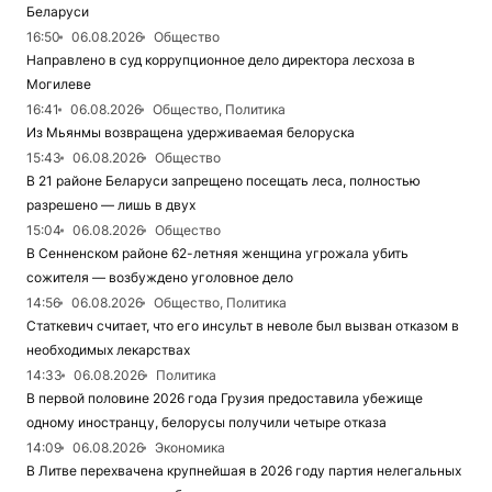
Беларуси
16:50
06.08.2026
Общество
Направлено в суд коррупционное дело директора лесхоза в
Могилеве
16:41
06.08.2026
Общество, Политика
Из Мьянмы возвращена удерживаемая белоруска
15:43
06.08.2026
Общество
В 21 районе Беларуси запрещено посещать леса, полностью
разрешено — лишь в двух
15:04
06.08.2026
Общество
В Сенненском районе 62-летняя женщина угрожала убить
сожителя — возбуждено уголовное дело
14:56
06.08.2026
Общество, Политика
Статкевич считает, что его инсульт в неволе был вызван отказом в
необходимых лекарствах
14:33
06.08.2026
Политика
В первой половине 2026 года Грузия предоставила убежище
одному иностранцу, белорусы получили четыре отказа
14:09
06.08.2026
Экономика
В Литве перехвачена крупнейшая в 2026 году партия нелегальных