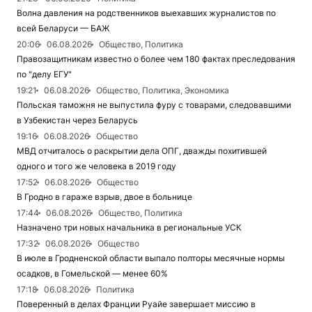
Волна давления на родственников выехавших журналистов по
всей Беларуси — БАЖ
20:06
06.08.2026
Общество, Политика
Правозащитникам известно о более чем 180 фактах преследования
по "делу ЕГУ"
19:21
06.08.2026
Общество, Политика, Экономика
Польская таможня не выпустила фуру с товарами, следовавшими
в Узбекистан через Беларусь
19:16
06.08.2026
Общество
МВД отчиталось о раскрытии дела ОПГ, дважды похитившей
одного и того же человека в 2019 году
17:52
06.08.2026
Общество
В Гродно в гараже взрыв, двое в больнице
17:44
06.08.2026
Общество, Политика
Назначено три новых начальника в региональные УСК
17:32
06.08.2026
Общество
В июле в Гродненской области выпало полторы месячные нормы
осадков, в Гомельской — менее 60%
17:18
06.08.2026
Политика
Поверенный в делах Франции Руайе завершает миссию в