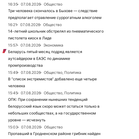
16:35
07.08.2026
Общество
Три человека скончалось в Быхове — следствие
предполагает отравление суррогатным алкоголем
16:21
07.08.2026
Общество
14-летний школьник обстрелял из пневматического
пистолета киоск в Лиде
15:57
07.08.2026
Экономика
Беларусь пятый месяц подряд является
аутсайдером в ЕАЭС по динамике
промпроизводства
15:49
07.08.2026
Общество, Политика
В “список экстремистов“ добавлено еще четыре
человека
15:45
07.08.2026
Общество, Политика
ОПК: При сохранении нынешних тенденций
белорусский язык скоро может остаться только в
небольших сообществах, а на государственном
уровне — исчезнуть
15:03
07.08.2026
Общество
Пропавший в Гродненском районе грибник найден