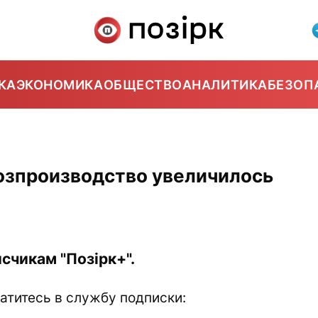
КА
ЭКОНОМИКА
ОБЩЕСТВО
АНАЛИТИКА
БЕЗОП
хозпроизводство увеличилось
счикам "Позірк+".
атитесь в службу подписки: