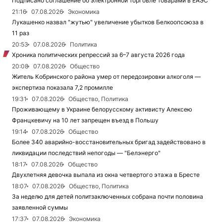
Подписано соглашение об электронной торговле товарами в ЕАЭС
21:16
07.08.2026
Экономика
Лукашенко назвал "жутью" увеличение убытков Белкоопсоюза в
11 раз
20:53
07.08.2026
Политика
Хроника политических репрессий за 6–7 августа 2026 года
20:08
07.08.2026
Общество
Житель Кобринского района умер от передозировки алкоголя —
экспертиза показала 7,2 промилле
19:31
07.08.2026
Общество, Политика
Проживающему в Украине белорусскому активисту Алексею
Францкевичу на 10 лет запрещен въезд в Польшу
19:14
07.08.2026
Общество
Более 340 аварийно-восстановительных бригад задействовано в
ликвидации последствий непогоды — "Белэнерго"
18:17
07.08.2026
Общество
Двухлетняя девочка выпала из окна четвертого этажа в Бресте
18:07
07.08.2026
Общество, Политика
За неделю для детей политзаключенных собрана почти половина
заявленной суммы
17:37
07.08.2026
Экономика