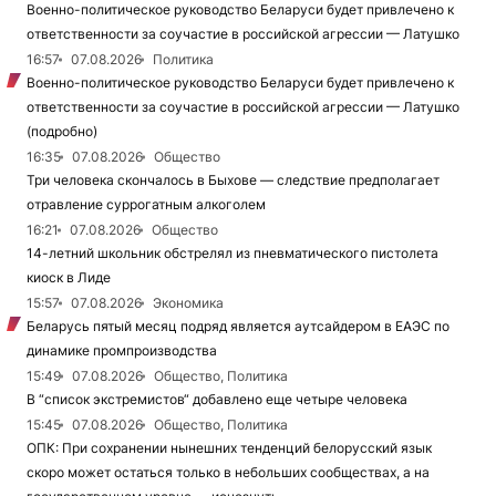
Военно-политическое руководство Беларуси будет привлечено к
ответственности за соучастие в российской агрессии — Латушко
16:57
07.08.2026
Политика
Военно-политическое руководство Беларуси будет привлечено к
ответственности за соучастие в российской агрессии — Латушко
(подробно)
16:35
07.08.2026
Общество
Три человека скончалось в Быхове — следствие предполагает
отравление суррогатным алкоголем
16:21
07.08.2026
Общество
14-летний школьник обстрелял из пневматического пистолета
киоск в Лиде
15:57
07.08.2026
Экономика
Беларусь пятый месяц подряд является аутсайдером в ЕАЭС по
динамике промпроизводства
15:49
07.08.2026
Общество, Политика
В “список экстремистов“ добавлено еще четыре человека
15:45
07.08.2026
Общество, Политика
ОПК: При сохранении нынешних тенденций белорусский язык
скоро может остаться только в небольших сообществах, а на