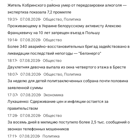
Житель Кобринского района умер от передозировки алкоголя —
экспертиза показала 7,2 промилле
19:31
07.08.2026
Общество, Политика
Проживающему в Украине белорусскому активисту Алексею
Францкевичу на 10 лет запрещен въезд в Польшу
19:14
07.08.2026
Общество
Более 340 аварийно-восстановительных бригад задействовано в
ликвидации последствий непогоды — "Белэнерго"
18:17
07.08.2026
Общество
Двухлетняя девочка выпала из окна четвертого этажа в Бресте
18:07
07.08.2026
Общество, Политика
За неделю для детей политзаключенных собрана почти половина
заявленной суммы
17:37
07.08.2026
Экономика
Лукашенко: Сдерживание цен и инфляции остается за
правительством
17:26
07.08.2026
Общество
За восемь дней в милицию поступило более 2,5 тыс. сообщений о
звонках телефонных мошенников
17:11
07.08.2026
Политика