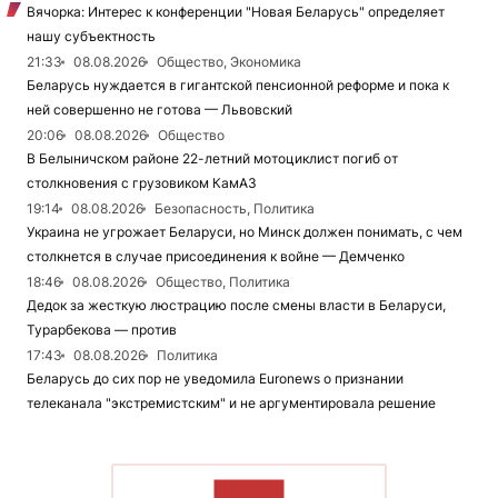
Вячорка: Интерес к конференции "Новая Беларусь" определяет
нашу субъектность
21:33
08.08.2026
Общество, Экономика
Беларусь нуждается в гигантской пенсионной реформе и пока к
ней совершенно не готова — Львовский
20:06
08.08.2026
Общество
В Белыничском районе 22-летний мотоциклист погиб от
столкновения с грузовиком КамАЗ
19:14
08.08.2026
Безопасность, Политика
Украина не угрожает Беларуси, но Минск должен понимать, с чем
столкнется в случае присоединения к войне — Демченко
18:46
08.08.2026
Общество, Политика
Дедок за жесткую люстрацию после смены власти в Беларуси,
Турарбекова — против
17:43
08.08.2026
Политика
Беларусь до сих пор не уведомила Euronews о признании
телеканала "экстремистским" и не аргументировала решение
ЧИТАТЬ