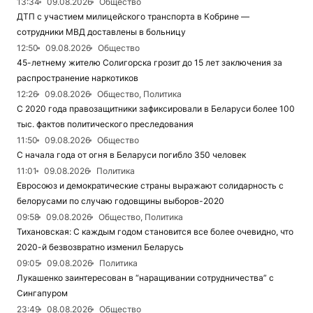
13:34
09.08.2026
Общество
ДТП с участием милицейского транспорта в Кобрине —
сотрудники МВД доставлены в больницу
12:50
09.08.2026
Общество
45-летнему жителю Солигорска грозит до 15 лет заключения за
распространение наркотиков
12:26
09.08.2026
Общество, Политика
С 2020 года правозащитники зафиксировали в Беларуси более 100
тыс. фактов политического преследования
11:50
09.08.2026
Общество
С начала года от огня в Беларуси погибло 350 человек
11:01
09.08.2026
Политика
Евросоюз и демократические страны выражают солидарность с
белорусами по случаю годовщины выборов-2020
09:58
09.08.2026
Общество, Политика
Тихановская: С каждым годом становится все более очевидно, что
2020-й безвозвратно изменил Беларусь
09:05
09.08.2026
Политика
Лукашенко заинтересован в “наращивании сотрудничества” с
Сингапуром
23:49
08.08.2026
Общество