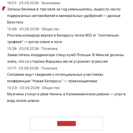
16:01
05.08.2026
Экономика
Запасы бензина в торговле за год уменьшились, выросло число
подержанных автомобилей и минеральных удобрений — данные
Белстата
15:48
05.08.2026
Общество
Россельхознадзор вернул в Беларусь почти 900 кг "охотничьих
трофеев" — рогов оленя и лося
15:28
05.08.2026
Политика
Заместитель координатора спецслужб Польши: В Минске должны
знать, что со стороны Варшавы им не угрожает агрессия
15:17
05.08.2026
Политика
Силовики ищут сведения о потенциальных участниках
конференции "Новая Беларусь" — правозащитники
15:03
05.08.2026
Общество
Мужчина утонул в реке Неначь в Калинковичском районе — упал в
воду возле шлюза
ЧИТАТЬ